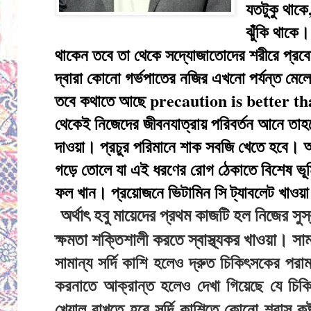
যতটুকু থাক
ঝুঁকি থাকে।
থাকেন তবে তা থেকে সদ্যোজাতোদের শরীরে প্র
দ্বারা কোনো গর্ভপাতের নজির এখনো পর্যন্ত মেল
তবে কথাতে আছে precaution is better than
থেকেই নিজেদের জীবনযাত্রায় পরিবর্তন আনে তা
দাওয়া। প্রচুর পরিমানে শাক সবজি খেতে হবে। আন্ট
গড়ে তোলে যা এই ধরণের রোগ ঠেকাতে বিশেষ ভূ
ফল খান। প্রয়োজনে ভিটামিন সি ট্যাবলেট খাওয়া
অর্থাৎ হবু মায়েদের প্রথম কাজটি হল নিজের সুস্
ক্ষমতা শক্তিশালী করতে স্বাস্থ্যকর খাওয়া। 
সামান্য সর্দি কাশি হলেও দ্রুত চিকিৎসকের পর
করনাতে আক্রান্ত হলেও দেখা গিয়েছে যে চিকি
খেয়াল রাখতে হবে সর্দি কাশিতে কোনো শ্বাস কষ