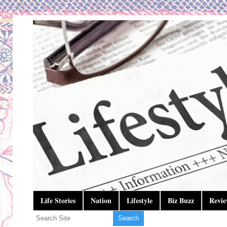
Life Stories
Nation
Lifestyle
Biz Buzz
Revie